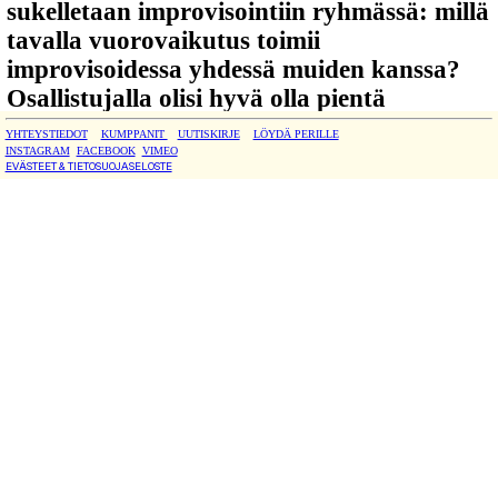
sukelletaan improvisointiin ryhmässä: millä
tavalla vuorovaikutus toimii
improvisoidessa yhdessä muiden kanssa?
Osallistujalla olisi hyvä olla pientä
kokemusta soittimestaan ja soitin mukana.
YHTEYSTIEDOT
KUMPPANIT
UUTISKIRJE
LÖYDÄ PERILLE
INSTAGRAM
FACEBOOK
VIMEO
EVÄSTEET & TIETOSUOJASELOSTE
Työpajan kielet:
suomi ja tarpeen tullen
englanti.
Ilmoittaudu ennakkoon
:
info@liisapentti.com
Viestin otsikko:
Ilmoittautuminen
musiikkityöpajaan
Klo 13
Tanssi-improvisaatiotyöpaja (45
min)