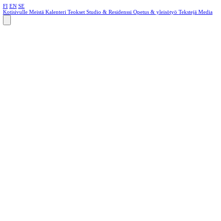
FI
EN
SE
Kotisivulle
Meistä
Kalenteri
Teokset
Studio & Residenssi
Opetus & yleisötyö
Tekstejä
Media