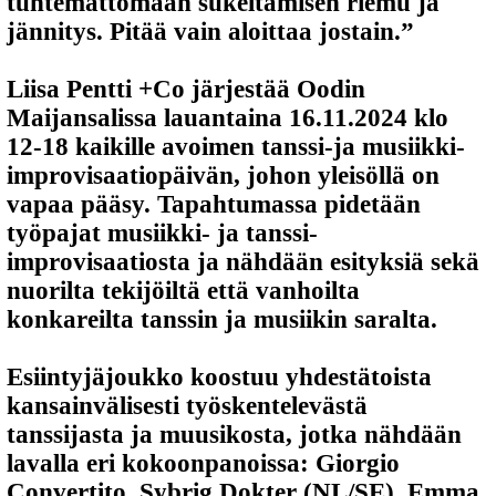
tuntemattomaan sukeltamisen riemu ja
jännitys. Pitää vain aloittaa jostain.”
Liisa Pentti +Co
järjestää
Oodin
Maijansalissa
lauantaina 16.11.2024 klo
12-18
kaikille avoimen tanssi-ja musiikki-
improvisaatiopäivän, johon yleisöllä on
vapaa pääsy. Tapahtumassa pidetään
työpajat musiikki- ja tanssi-
improvisaatiosta ja nähdään esityksiä sekä
nuorilta tekijöiltä että vanhoilta
konkareilta tanssin ja musiikin saralta.
Esiintyjäjoukko koostuu yhdestätoista
kansainvälisesti työskentelevästä
tanssijasta ja muusikosta, jotka nähdään
lavalla eri kokoonpanoissa: Giorgio
Convertito, Sybrig Dokter (NL/SE), Emma